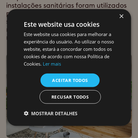
instalações sanitárias foram utilizados
para criar um contraponto à
×
suavidade e leveza da moradia,
Este website usa cookies
reforçando a relação íntima entre os
Este website usa cookies para melhorar a
moradores e a envolvente natural.
experiência do usuário. Ao utilizar o nosso
website, estará a concordar com todos os
cookies de acordo com nossa Política de
Cookies.
Ler mais
ACEITAR TODOS
RECUSAR TODOS
MOSTRAR DETALHES