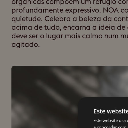
orgânicas compõem um refúgio co
profundamente expressivo. NOA co
quietude. Celebra a beleza da cont
acima de tudo, encarna a ideia de 
deve ser o lugar mais calmo num 
agitado.
Este websit
Este website usa 
a concordar com 