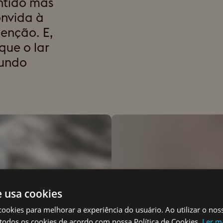
ntido mas
nvida à
enção. E,
que o lar
mundo
e usa cookies
cookies para melhorar a experiência do usuário. Ao utilizar o nos
todos os cookies de acordo com nossa Política de Cookies.
Ler m