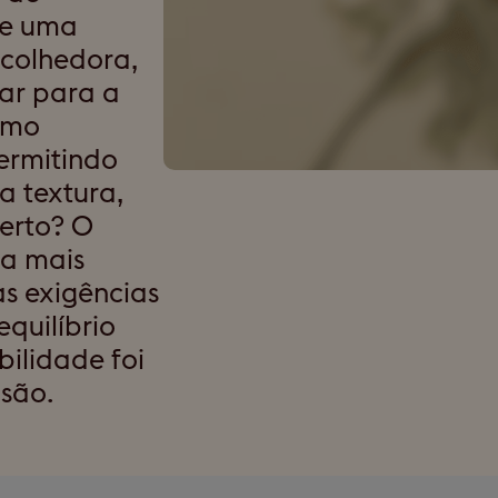
de uma
acolhedora,
ar para a
omo
ermitindo
a textura,
erto? O
da mais
s exigências
quilíbrio
bilidade foi
isão.