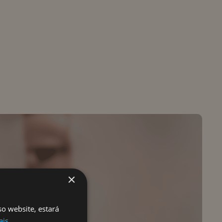
×
so website, estará
ais