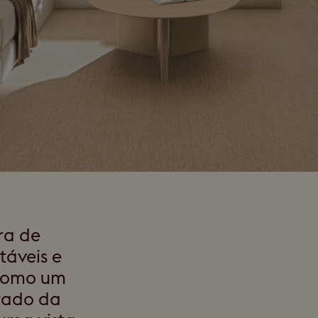
ra de
táveis e
 como um
rado da