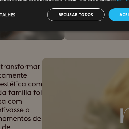
TALHES
RECUSAR TODOS
ACE
 transformar
ltamente
 estética com
a família foi
sa com
ntivasse a
 momentos de
l de