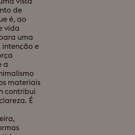
uma vista
onto de
ue é, ao
e vida
 para uma
, intenção e
orça
e a
inimalismo
os materiais
n contribui
clareza. É
eira,
ormas