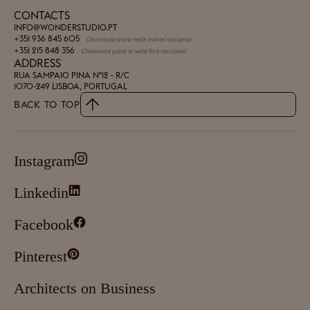
CONTACTS
INFO@WONDERSTUDIO.PT
+351 936 845 605
Chamada para rede móvel nacional
+351 215 848 356
Chamada para a rede fixa nacional
ADDRESS
RUA SAMPAIO PINA Nº12 - R/C
1070-249 LISBOA, PORTUGAL
BACK TO TOP
Instagram
Linkedin
Facebook
Pinterest
Architects on Business