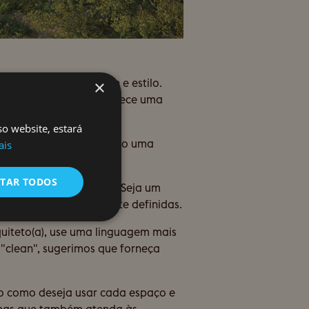
referências de design e estilo.
×
o visual. A internet oferece uma
o de arquitetura.
so website, estará
so. Isto pode servir como uma
ais
ITAR TODOS
projeto de arquitetura. Seja um
as prioridades claramente definidas.
quiteto(a), use uma linguagem mais
 "clean", sugerimos que forneça
ão como deseja usar cada espaço e