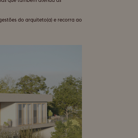
, mas que também atenda às
estões do arquiteto(a) e recorra ao