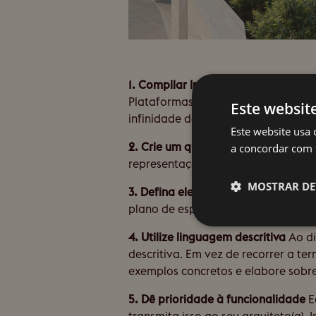
1. Compilar Inspiração
Comece por re
Plataformas como o Pinterest e revi
Este websit
infinidade de opções e referências 
Este website usa 
2. Crie um quadro de inspiração
Org
a concordar com 
representação visual dos esquemas d
MOSTRAR DE
3. Defina elementos chave
Destaque 
plano de espaço aberto, luz natural
4. Utilize linguagem descritiva
Ao di
descritiva. Em vez de recorrer a t
exemplos concretos e elabore sobre 
5. Dê prioridade à funcionalidade
E