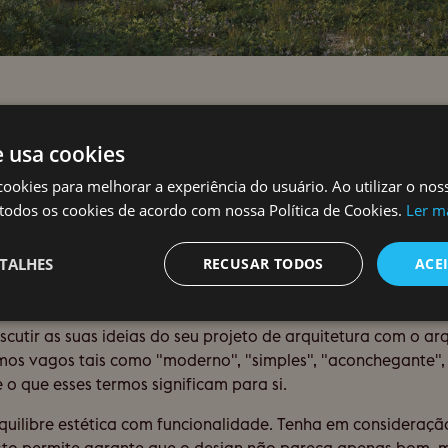
unir imagens, artigos e exemplos que ressoem com as suas p
stas de design são excelentes recursos para criar um portfóli
e usa cookies
que podem abrir novos horizontes para a visão do seu projet
cookies para melhorar a experiência do usuário. Ao utilizar o nos
anize os materiais num quadro ou tabela de inspiração coe
todos os cookies de acordo com nossa Política de Cookies.
Ler m
e cores preferidos, texturas e estética em geral.
TALHES
RECUSAR TODOS
ACE
elementos específicos que são não-negociáveis para o seu 
 abundante ou um estilo arquitetónico específico, deixe ess
scutir as suas ideias do seu projeto de arquitetura com o ar
ermos vagos tais como "moderno", "simples", "aconchegante",
o que esses termos significam para si.
quilibre estética com funcionalidade. Tenha em consideraç