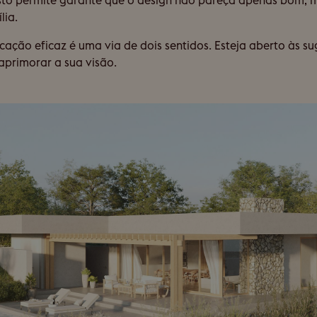
. Isto permite garante que o design não pareça apenas bom
lia.
ão eficaz é uma via de dois sentidos. Esteja aberto às sug
aprimorar a sua visão.