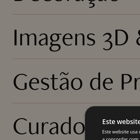
Imagens 3D &
Gestão de P
Curadoria de
Este websit
Este website usa 
a concordar com 