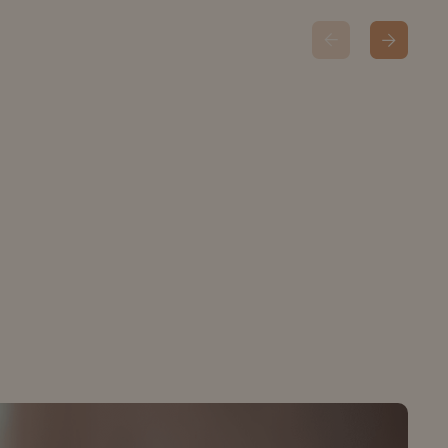
dar vida à sua
visão.