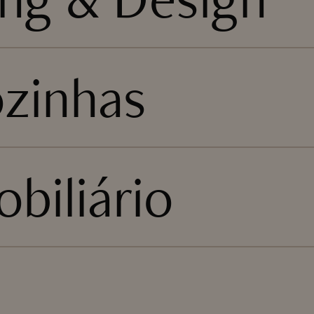
ozinhas
biliário