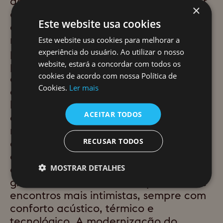
descontração — de modo a responder
×
às necessidades operacionais e
Este website usa cookies
emocionais da empresa. Zonas de
receção e espera são desenhadas
Este website usa cookies para melhorar a
para transmitir acolhimento e
experiência do usuário. Ao utilizar o nosso
website, estará a concordar com todos os
profissionalismo desde o primeiro
cookies de acordo com nossa Política de
contacto. As salas de trabalho
Cookies.
Ler mais
otimizam a luz natural e propõem
layouts que favorecem fluidez,
ACEITAR TODOS
ergonomia e eficiência, com mobiliário
modular que assegura flexibilidade e
RECUSAR TODOS
adaptação a diferentes dinâmicas. As
áreas de reunião, por sua vez,
oferecem soluções versáteis: desde
MOSTRAR DETALHES
grandes formações de 50 pessoas até
encontros mais intimistas, sempre com
conforto acústico, térmico e
tecnológico. A modernização do