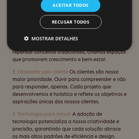
valores
ACEITAR TODOS
No wonderstudio, cada decisão que tomamos é
RECUSAR TODOS
sustentada em valores fundamentais:
1. Desafiar o status quo
A inovação está no
MOSTRAR DETALHES
coração do nosso trabalho. Ao explorar limites e
repensar conceitos tradicionais, criamos espaços
que promovem crescimento e bem-estar.
2. Obsessão pelo cliente
Os clientes são nossa
maior prioridade. Ouvir para compreender e não
para responder, apenas. Cada projeto que
desenvolvemos é holístico e reflete os objetivos e
aspirações únicas dos nossos clientes.
3. Tecnologia para inovar
A adoção de
tecnologia potencializa a nossa criatividade e
precisão, garantindo que cada solução abrace
os mais altos padrões de eficiência e design.