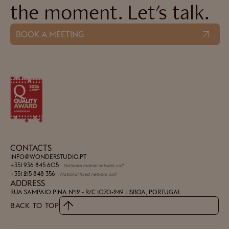
the moment. Let's talk.
BOOK A MEETING
CONTACTS
INFO@WONDERSTUDIO.PT
+351 936 845 605
National mobile network call
+351 215 848 356
National fixed network call
ADDRESS
RUA SAMPAIO PINA Nº12 - R/C
1070-249 LISBOA, PORTUGAL
BACK TO TOP