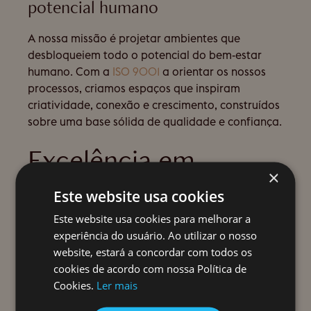
potencial humano
A nossa missão é projetar ambientes que
desbloqueiem todo o potencial do bem-estar
humano. Com a
ISO 9001
a orientar os nossos
processos, criamos espaços que inspiram
criatividade, conexão e crescimento, construídos
sobre uma base sólida de qualidade e confiança.
Excelência em
×
Arquitetura & Design
Este website usa cookies
Este website usa cookies para melhorar a
de Interiores
experiência do usuário. Ao utilizar o nosso
website, estará a concordar com todos os
cookies de acordo com nossa Política de
Cookies.
Ler mais
A base do sucesso reside em